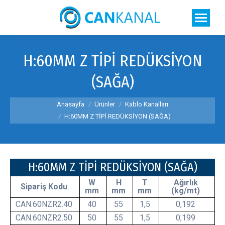
H:60MM Z TİPİ REDÜKSİYON
(SAĞA)
You are here:
Anasayfa
Ürünler
Kablo Kanalları
H:60MM Z TİPİ REDÜKSİYON (SAĞA)
H:60MM Z TİPİ REDÜKSİYON (SAĞA)
W
H
T
Ağırlık
Sipariş Kodu
mm
mm
mm
(kg/mt)
CAN.60NZR2.40
40
55
1,5
0,192
CAN.60NZR2.50
50
55
1,5
0,199