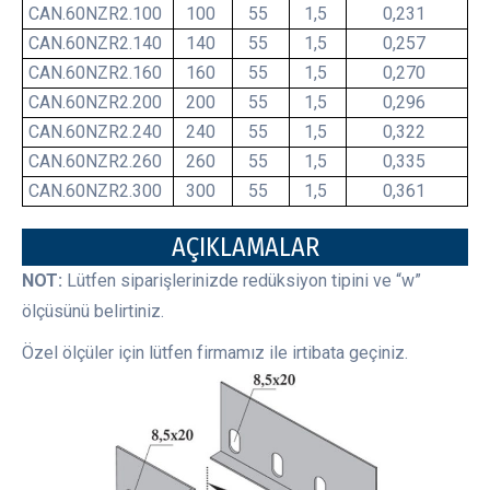
CAN.60NZR2.100
100
55
1,5
0,231
CAN.60NZR2.140
140
55
1,5
0,257
CAN.60NZR2.160
160
55
1,5
0,270
CAN.60NZR2.200
200
55
1,5
0,296
CAN.60NZR2.240
240
55
1,5
0,322
CAN.60NZR2.260
260
55
1,5
0,335
CAN.60NZR2.300
300
55
1,5
0,361
AÇIKLAMALAR
NOT:
Lütfen siparişlerinizde redüksiyon tipini ve “w”
ölçüsünü belirtiniz.
Özel ölçüler için lütfen firmamız ile irtibata geçiniz.