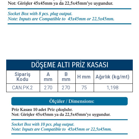
DÖŞEME ALTI PRİZ KASASI
Sipariş
A
B
H mm
Ağırlık (kg/mt)
Kodu
mm
mm
CAN.PK.2
270
270
75
1,198