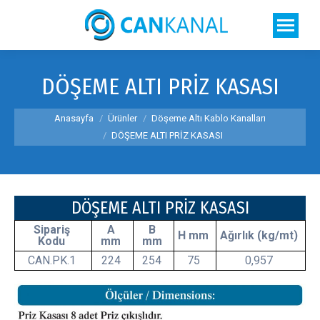
DÖŞEME ALTI PRİZ KASASI
You are here:
Anasayfa
Ürünler
Döşeme Altı Kablo Kanalları
DÖŞEME ALTI PRİZ KASASI
DÖŞEME ALTI PRİZ KASASI
Sipariş
A
B
H mm
Ağırlık (kg/mt)
Kodu
mm
mm
CAN.PK.1
224
254
75
0,957